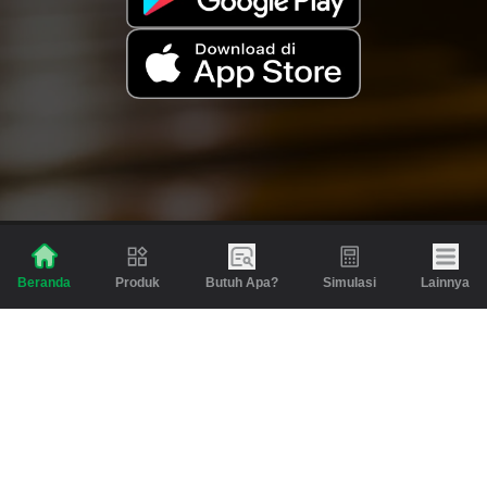
Produk
Butuh Apa?
Simulasi
Lainnya
Beranda
Produk
Berita dan Artikel
Gadai
Emas
Pinjaman
Inspirasi
Emas
Investasi
Jasa Lainnya
Simulasi
Bantuan
Tabungan Emas
Syarat & Ketentuan