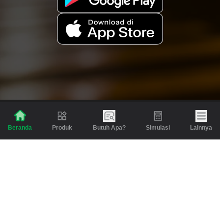
Produk
Butuh Apa?
Simulasi
Lainnya
Beranda
Produk
Berita dan Artikel
Gadai
Emas
Pinjaman
Inspirasi
Emas
Investasi
Jasa Lainnya
Simulasi
Bantuan
Tabungan Emas
Syarat & Ketentuan