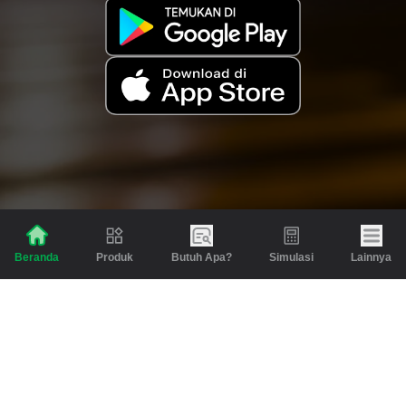
Produk
Butuh Apa?
Simulasi
Lainnya
Beranda
Produk
Berita dan Artikel
Gadai
Emas
Pinjaman
Inspirasi
Emas
Investasi
Jasa Lainnya