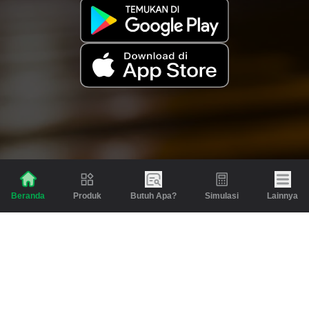
Produk
Butuh Apa?
Simulasi
Lainnya
Beranda
Produk
Berita dan Artikel
Gadai
Emas
Pinjaman
Inspirasi
Emas
Investasi
Jasa Lainnya