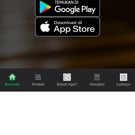
Produk
Butuh Apa?
Simulasi
Lainnya
Beranda
Produk
Berita dan Artikel
Gadai
Emas
Pinjaman
Inspirasi
Emas
Investasi
Jasa Lainnya
Simulasi
Bantuan