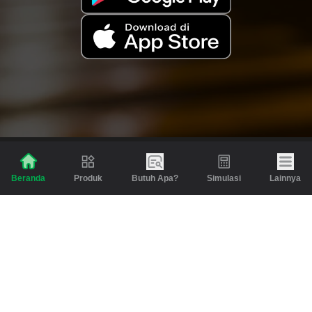
Produk
Butuh Apa?
Simulasi
Lainnya
Beranda
Produk
Berita dan Artikel
Gadai
Emas
Pinjaman
Inspirasi
Emas
Investasi
Jasa Lainnya
Simulasi
Bantuan
Tabungan Emas
Syarat & Ketentuan