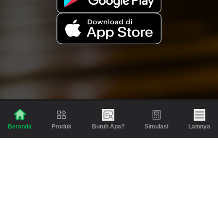
Produk
Butuh Apa?
Simulasi
Lainnya
Beranda
Produk
Berita dan Artikel
Gadai
Emas
Pinjaman
Inspirasi
Emas
Investasi
Jasa Lainnya
Simulasi
Bantuan
Tabungan Emas
Syarat & Ketentuan