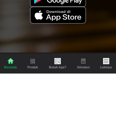
Produk
Butuh Apa?
Simulasi
Lainnya
Beranda
Produk
Berita dan Artikel
Gadai
Emas
Pinjaman
Inspirasi
Emas
Investasi
Jasa Lainnya
Simulasi
Bantuan
Tabungan Emas
Syarat & Ketentuan