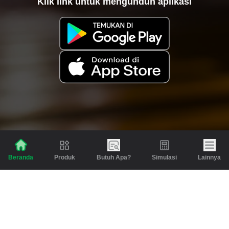
Klik link untuk mengunduh aplikasi
Produk
Butuh Apa?
Simulasi
Lainnya
Beranda
Produk
Berita dan Artikel
Gadai
Emas
Pinjaman
Inspirasi
Emas
Investasi