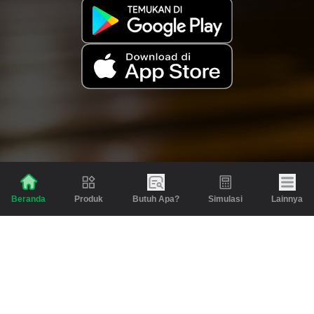
Produk
Butuh Apa?
Simulasi
Lainnya
Beranda
Produk
Berita dan Artikel
Gadai
Emas
Pinjaman
Inspirasi
Emas
Investasi
Jasa Lainnya