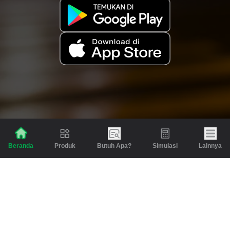
Produk
Butuh Apa?
Simulasi
Lainnya
Beranda
Produk
Berita dan Artikel
Gadai
Emas
Pinjaman
Inspirasi
Emas
Investasi
Jasa Lainnya