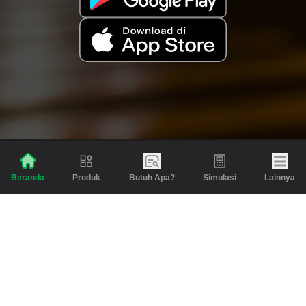
Produk
Butuh Apa?
Simulasi
Lainnya
Beranda
Produk
Berita dan Artikel
Gadai
Emas
Pinjaman
Inspirasi
Emas
Investasi
Jasa Lainnya
Simulasi
Bantuan
Tabungan Emas
Syarat & Ketentuan