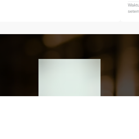
Waktu
setem
h dan Kembangkan Finansialmu #MulaiD
Klik link untuk mengunduh aplikasi