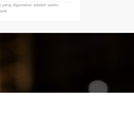
 yang digunakan adalah waktu
pat.
ariTring!”