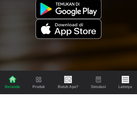
Produk
Butuh Apa?
Simulasi
Lainnya
Beranda
Produk
Berita dan Artikel
Gadai
Emas
Pinjaman
Inspirasi
Emas
Investasi
Jasa Lainnya