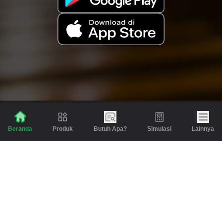
Produk
Butuh Apa?
Simulasi
Lainnya
Beranda
Produk
Berita dan Artikel
Gadai
Emas
Pinjaman
Inspirasi
Emas
Investasi
Jasa Lainnya
Simulasi
Bantuan
Tabungan Emas
Syarat & Ketentuan