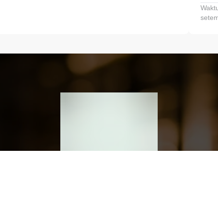
Waktu
setem
h dan Kembangkan Finansialmu #MulaiD
Klik link untuk mengunduh aplikasi