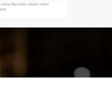
 yang digunakan adalah waktu
pat.
ariTring!”