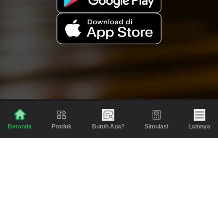
Produk
Butuh Apa?
Simulasi
Lainnya
Beranda
Produk
Berita dan Artikel
Gadai
Emas
Pinjaman
Inspirasi
Emas
Investasi
Jasa Lainnya
Simulasi
Bantuan
Tabungan Emas
Syarat & Ketentuan