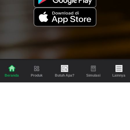
Produk
Butuh Apa?
Simulasi
Lainnya
Beranda
Produk
Berita dan Artikel
Gadai
Emas
Pinjaman
Inspirasi
Emas
Investasi
Jasa Lainnya
Simulasi
Bantuan
Tabungan Emas
Syarat & Ketentuan