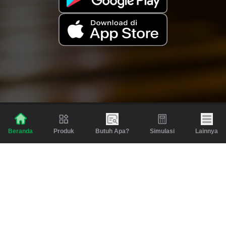
Produk
Butuh Apa?
Simulasi
Lainnya
Beranda
Produk
Berita dan Artikel
Gadai
Emas
Pinjaman
Inspirasi
Emas
Investasi
Jasa Lainnya
Simulasi
Bantuan
Tabungan Emas
Syarat & Ketentuan