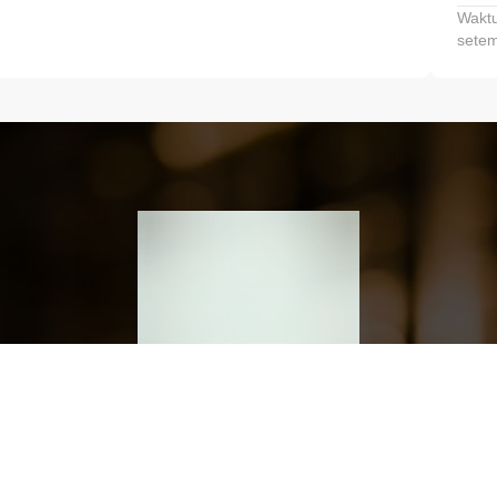
Waktu
setem
h dan Kembangkan Finansialmu #MulaiD
Klik link untuk mengunduh aplikasi