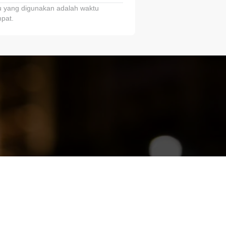
 yang digunakan adalah waktu
pat.
ariTring!”