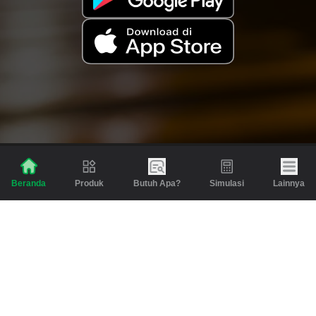
Produk
Butuh Apa?
Simulasi
Lainnya
Beranda
Produk
Berita dan Artikel
Gadai
Emas
Pinjaman
Inspirasi
Emas
Investasi
Jasa Lainnya
Simulasi
Bantuan
Tabungan Emas
Syarat & Ketentuan