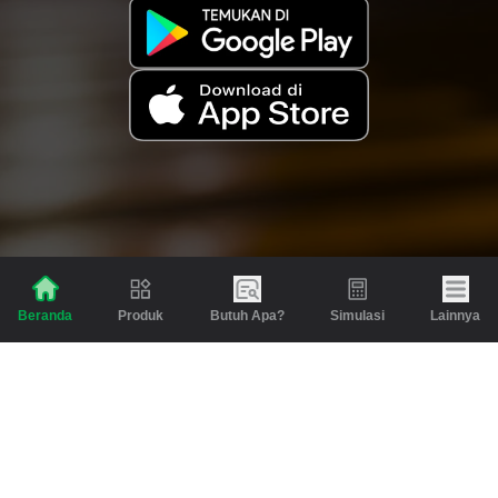
Produk
Butuh Apa?
Simulasi
Lainnya
Beranda
Produk
Berita dan Artikel
Gadai
Emas
Pinjaman
Inspirasi
Emas
Investasi
Jasa Lainnya