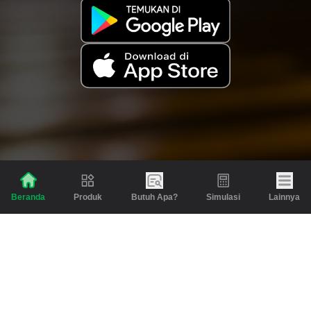
Produk
Butuh Apa?
Simulasi
Lainnya
Beranda
Produk
Berita dan Artikel
Gadai
Emas
Pinjaman
Inspirasi
Emas
Investasi
Jasa Lainnya