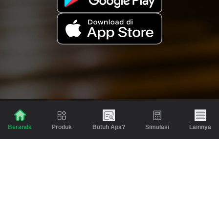
Produk
Butuh Apa?
Simulasi
Lainnya
Beranda
Produk
Berita dan Artikel
Gadai
Emas
Pinjaman
Inspirasi
Emas
Investasi
Jasa Lainnya
Simulasi
Bantuan
Tabungan Emas
Syarat & Ketentuan