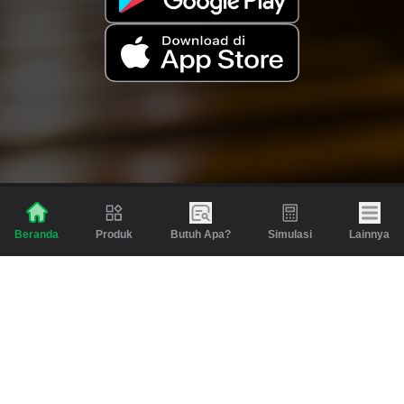
Produk
Butuh Apa?
Simulasi
Lainnya
Beranda
Produk
Berita dan Artikel
Gadai
Emas
Pinjaman
Inspirasi
Emas
Investasi
Jasa Lainnya
Simulasi
Bantuan
Tabungan Emas
Syarat & Ketentuan