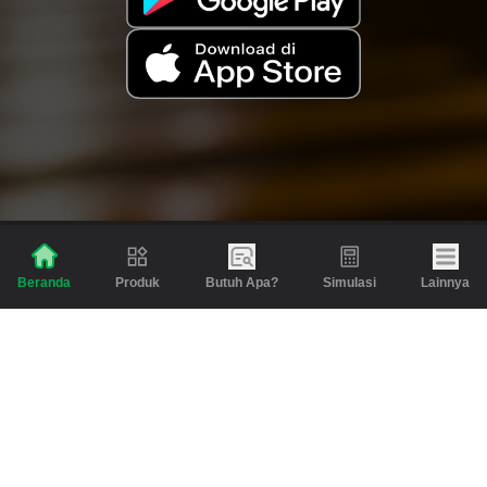
Produk
Butuh Apa?
Simulasi
Lainnya
Beranda
Produk
Berita dan Artikel
Gadai
Emas
Pinjaman
Inspirasi
Emas
Investasi
Jasa Lainnya
Simulasi
Bantuan
Tabungan Emas
Syarat & Ketentuan