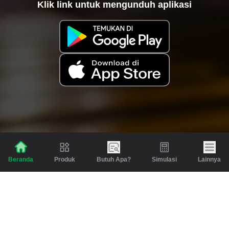
Klik link untuk mengunduh aplikasi
Produk
Butuh Apa?
Simulasi
Lainnya
Beranda
Produk
Berita dan Artikel
Gadai
Emas
Pinjaman
Inspirasi
Emas
Investasi