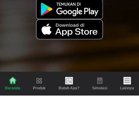
Produk
Butuh Apa?
Simulasi
Lainnya
Beranda
Produk
Berita dan Artikel
Gadai
Emas
Pinjaman
Inspirasi
Emas
Investasi
Jasa Lainnya