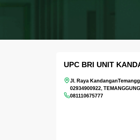
UPC BRI UNIT KA
Jl. Raya KandanganTemang
02934900922, TEMANGGUN
081110675777