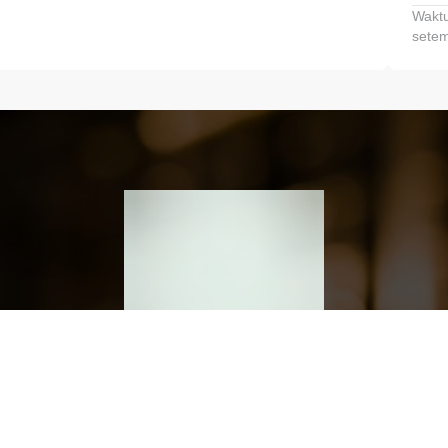
Waktu
setem
h dan Kembangkan Finansialmu #MulaiD
Klik link untuk mengunduh aplikasi