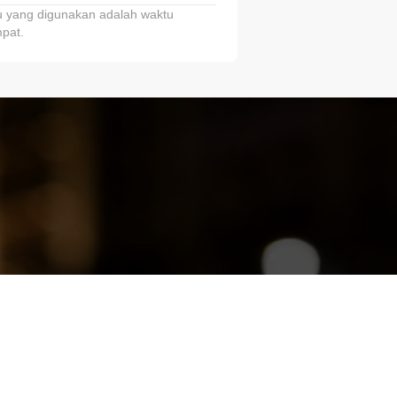
 yang digunakan adalah waktu
pat.
ariTring!”