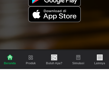
Produk
Butuh Apa?
Simulasi
Lainnya
Beranda
Produk
Berita dan Artikel
Gadai
Emas
Pinjaman
Inspirasi
Emas
Investasi
Jasa Lainnya
Simulasi
Bantuan
Tabungan Emas
Syarat & Ketentuan