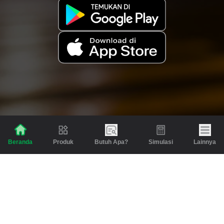
Produk
Butuh Apa?
Simulasi
Lainnya
Beranda
Produk
Berita dan Artikel
Gadai
Emas
Pinjaman
Inspirasi
Emas
Investasi
Jasa Lainnya