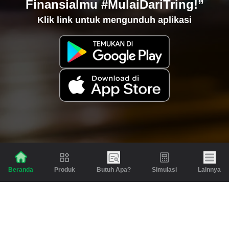
Finansialmu #MulaiDariTring!”
Klik link untuk mengunduh aplikasi
Produk
Butuh Apa?
Simulasi
Lainnya
Beranda
Produk
Berita dan Artikel
Gadai
Emas