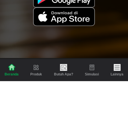
Produk
Butuh Apa?
Simulasi
Lainnya
Beranda
Produk
Berita dan Artikel
Gadai
Emas
Pinjaman
Inspirasi
Emas
Investasi
Jasa Lainnya
Simulasi
Bantuan
Tabungan Emas
Syarat & Ketentuan