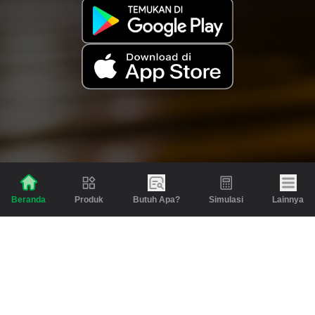
Produk
Butuh Apa?
Simulasi
Lainnya
Beranda
Produk
Berita dan Artikel
Gadai
Emas
Pinjaman
Inspirasi
Emas
Investasi
Jasa Lainnya