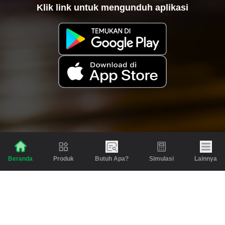
Klik link untuk mengunduh aplikasi
Produk
Butuh Apa?
Simulasi
Lainnya
Beranda
Produk
Berita dan Artikel
Gadai
Emas
Pinjaman
Inspirasi