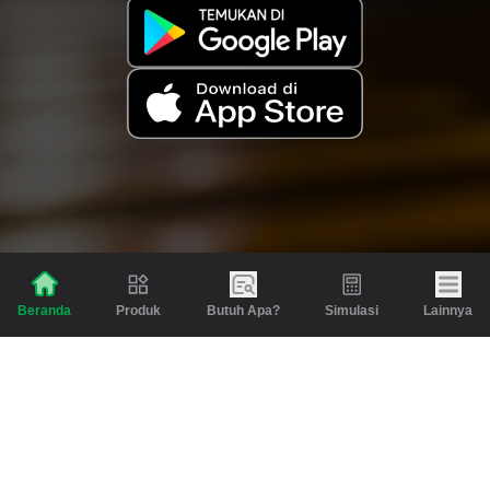
Produk
Butuh Apa?
Simulasi
Lainnya
Beranda
Produk
Berita dan Artikel
Gadai
Emas
Pinjaman
Inspirasi
Emas
Investasi
Jasa Lainnya