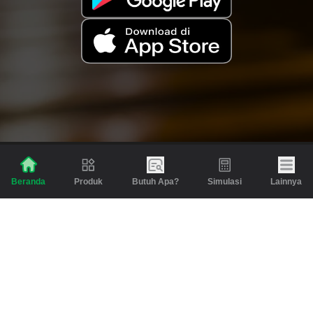
Produk
Butuh Apa?
Simulasi
Lainnya
Beranda
Produk
Berita dan Artikel
Gadai
Emas
Pinjaman
Inspirasi
Emas
Investasi
Jasa Lainnya
Simulasi
Bantuan
Tabungan Emas
Syarat & Ketentuan