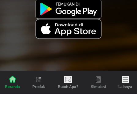
Produk
Butuh Apa?
Simulasi
Lainnya
Beranda
Produk
Berita dan Artikel
Gadai
Emas
Pinjaman
Inspirasi
Emas
Investasi
Jasa Lainnya