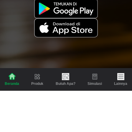
Produk
Butuh Apa?
Simulasi
Lainnya
Beranda
Produk
Berita dan Artikel
Gadai
Emas
Pinjaman
Inspirasi
Emas
Investasi
Jasa Lainnya