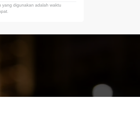
 yang digunakan adalah waktu
pat.
ariTring!”