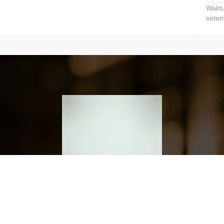
Waktu
setem
h dan Kembangkan Finansialmu #MulaiD
Klik link untuk mengunduh aplikasi