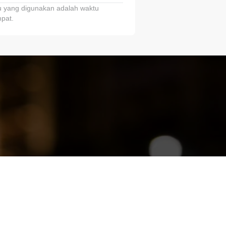
 yang digunakan adalah waktu
pat.
ariTring!”