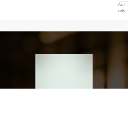
Waktu
setem
h dan Kembangkan Finansialmu #MulaiD
Klik link untuk mengunduh aplikasi