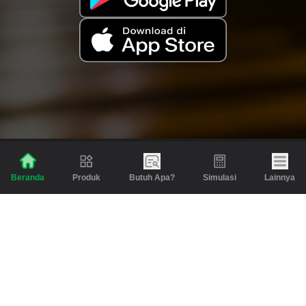
Produk
Butuh Apa?
Simulasi
Lainnya
Beranda
Produk
Berita dan Artikel
Gadai
Emas
Pinjaman
Inspirasi
Emas
Investasi
Jasa Lainnya
Simulasi
Bantuan
Tabungan Emas
Syarat & Ketentuan