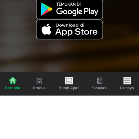
Produk
Butuh Apa?
Simulasi
Lainnya
Beranda
Produk
Berita dan Artikel
Gadai
Emas
Pinjaman
Inspirasi
Emas
Investasi
Jasa Lainnya