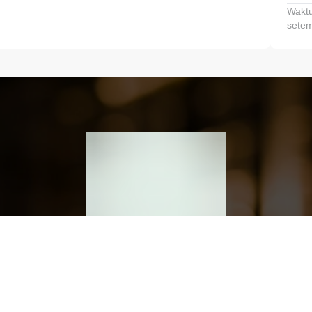
Waktu
setem
h dan Kembangkan Finansialmu #MulaiD
Klik link untuk mengunduh aplikasi