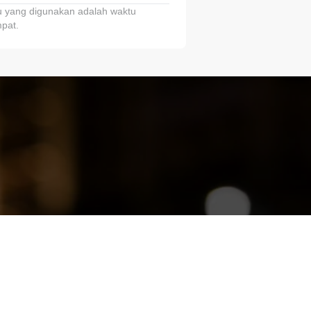
 yang digunakan adalah waktu
pat.
ariTring!”