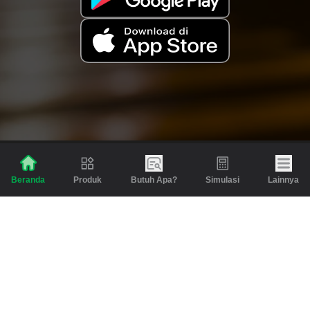
Produk
Butuh Apa?
Simulasi
Lainnya
Beranda
Produk
Berita dan Artikel
Gadai
Emas
Pinjaman
Inspirasi
Emas
Investasi
Jasa Lainnya
Simulasi
Bantuan
Tabungan Emas
Syarat & Ketentuan