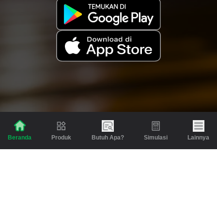
Produk
Butuh Apa?
Simulasi
Lainnya
Beranda
Produk
Berita dan Artikel
Gadai
Emas
Pinjaman
Inspirasi
Emas
Investasi
Jasa Lainnya