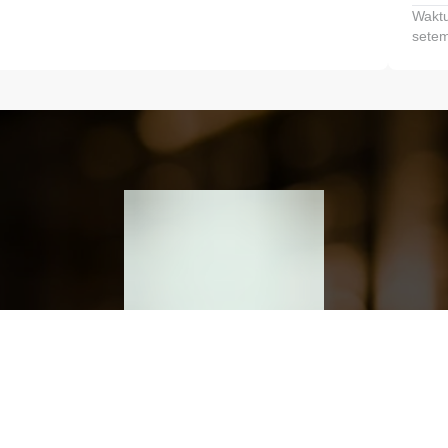
Waktu
setem
h dan Kembangkan Finansialmu #MulaiD
Klik link untuk mengunduh aplikasi