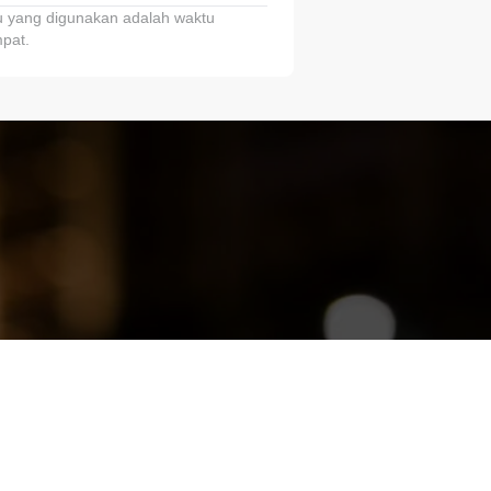
 yang digunakan adalah waktu
pat.
ariTring!”