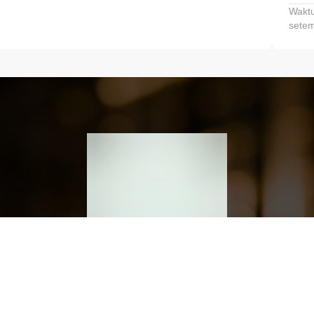
Waktu
setem
h dan Kembangkan Finansialmu #MulaiD
Klik link untuk mengunduh aplikasi