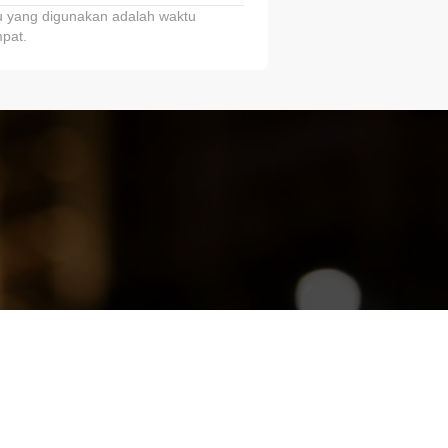
 yang digunakan adalah waktu
pat.
ariTring!”