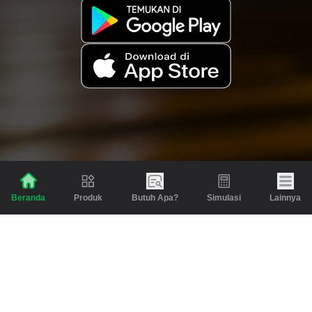
Produk
Butuh Apa?
Simulasi
Lainnya
Beranda
Produk
Berita dan Artikel
Gadai
Emas
Pinjaman
Inspirasi
Emas
Investasi
Jasa Lainnya