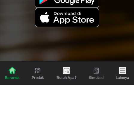
Produk
Butuh Apa?
Simulasi
Lainnya
Beranda
Produk
Berita dan Artikel
Gadai
Emas
Pinjaman
Inspirasi
Emas
Investasi
Jasa Lainnya
Simulasi
Bantuan
Tabungan Emas
Syarat & Ketentuan